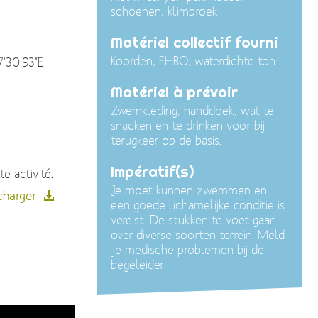
schoenen, klimbroek.
Matériel collectif fourni
Koorden, EHBO, waterdichte ton.
7'30.93"E
Matériel à prévoir
Zwemkleding, handdoek, wat te
snacken en te drinken voor bij
terugkeer op de basis.
Impératif(s)
e activité.
Je moet kunnen zwemmen en
charger
een goede lichamelijke conditie is
vereist. De stukken te voet gaan
over diverse soorten terrein. Meld
je medische problemen bij de
begeleider.