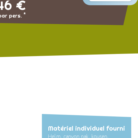
46 €
*
par pers.
Matériel individuel fourni
Helm, canyon pak, kousen,