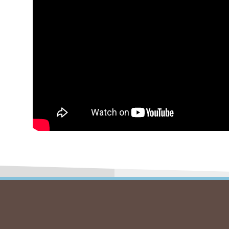
Autre
Spéléo 