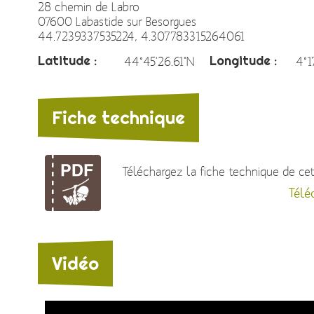
28 chemin de Labro
07600 Labastide sur Besorgues
44.7239337535224, 4.307783315264061
Latitude :
Longitude :
44°45'26.61"N
4°1
Fiche technique
Téléchargez la fiche technique de cett
Télé
Vidéo