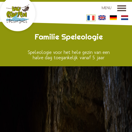
MENU
LA BASE CANYON
Familie Speleologie
LES ACTIVITÉS
Speleologie voor het hele gezin van een
SITUATION
halve dag toegankelijk vanaf 5 jaar
TARIFS ET RÉSERVATIONS
GROUPES
CONTACT