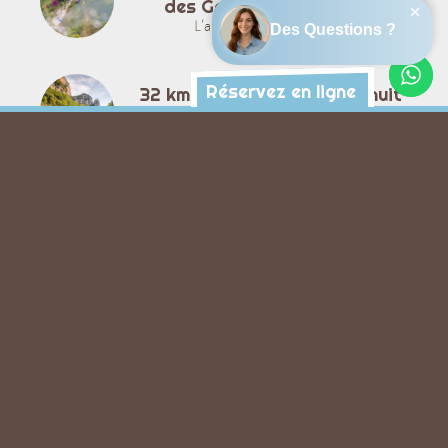
des Gorges de l'Ardèche
L’aventure d’une journée !
Réservez en ligne
32 km en 2 jours avec une nuit
en bivouac
La descente en 2 jours avec bivouac - 32 km
avec une nuit en pleine nature *
Via Cordata du Rocher de
l'Aigle
La voie des airs de la Besorgues
Aérocanyon Ultra
Une demi-journée de descente canyon
dynamique et sportif ! Accessible dès 14 ans
Toutes les activités →