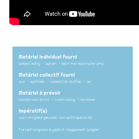
Matériel individuel fourni
speleokleding
laarzen
helm met electrische lamp
Matériel collectif fourni
ouw
apotheek
waterdichte veldfles
tas
Matériel à prévoir
koordje voor de bril
zwemkleding
handdoek
Impératif(s)
voorzichtigheid geboden voor asthmapatienten
*
Le tarif comprend le guide et l’équipement complet.