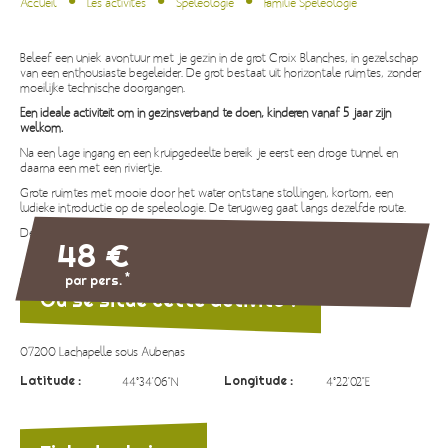
Accueil
Les activités
Spéléologie
Familie Speleologie
Beleef een uniek avontuur met je gezin in de grot Croix Blanches, in gezelschap
van een enthousiaste begeleider. De grot bestaat uit horizontale ruimtes, zonder
moeilijke technische doorgangen.
Een ideale activiteit om in gezinsverband te doen, kinderen vanaf 5 jaar zijn
welkom.
Na een lage ingang en een kruipgedeelte bereik je eerst een droge tunnel en
daarna een met een riviertje.
Grote ruimtes met mooie door het water ontstane stollingen, kortom, een
ludieke introductie op de speleologie. De terugweg gaat langs dezelfde route.
De temperatuur in de grot is 13 °C.
48 €
*
par pers.
Où se situe cette activité ?
07200 Lachapelle sous Aubenas
Latitude :
Longitude :
44°34'06"N
4°22'02"E