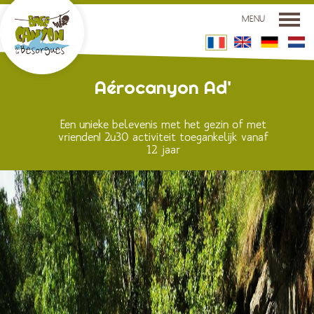
MENU
LA BASE CANYON
Aérocanyon Ad'
LES ACTIVITÉS
Een unieke belevenis met het gezin of met
SITUATION
vrienden! 2u30 activiteit toegankelijk vanaf
12 jaar
TARIFS ET RÉSERVATIONS
GROUPES
CONTACT