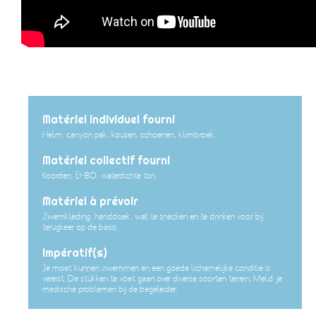
Matériel individuel fourni
Helm, canyon pak, kousen, schoenen, klimbroek.
Matériel collectif fourni
Koorden, EHBO, waterdichte ton.
Matériel à prévoir
Zwemkleding, handdoek, wat te snacken en te drinken voor bij
terugkeer op de basis.
Impératif(s)
Je moet kunnen zwemmen en een goede lichamelijke conditie is
vereist. De stukken te voet gaan over diverse soorten terrein. Meld je
medische problemen bij de begeleider.