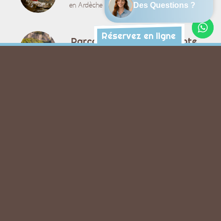
en Ardèche pour petits et grands accessible
dès 5 ans
Réservez en ligne
Parcours 5 km, mini descente
La descente fun et accessible !
32 km en 2 jours avec une nuit
en bivouac
La descente en 2 jours avec bivouac - 32 km
avec une nuit en pleine nature *
Grand Canyon
Une journée sportive pour les accros du
canyoning accessible dès 12 ans
Toutes les activités →